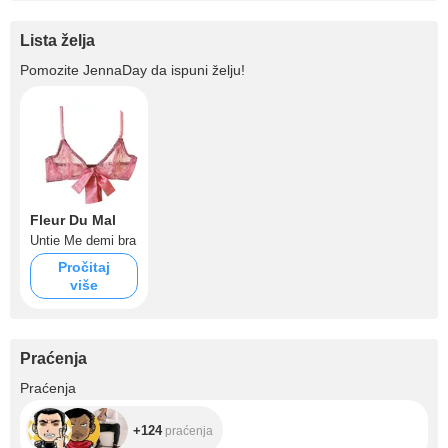
Lista želja
Pomozite
JennaDay
da ispuni želju!
Fleur Du Mal
Untie Me demi bra
Pročitaj
više
Praćenja
+124
Praćenja
+124
praćenja