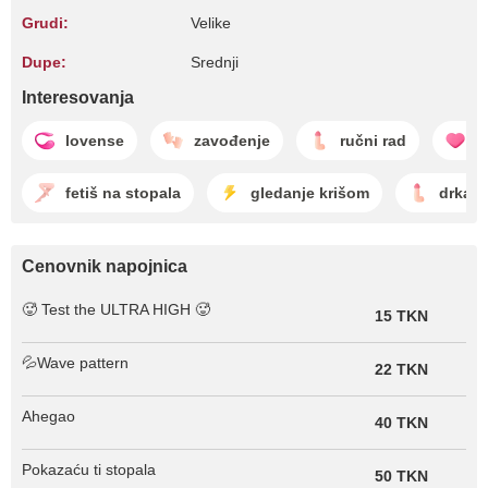
Grudi:
Velike
Dupe:
Srednji
Interesovanja
lovense
zavođenje
ručni rad
v
fetiš na stopala
gledanje krišom
drkanj
Cenovnik napojnica
🥵 Test the ULTRA HIGH 🥵
15 TKN
💦Wave pattern
22 TKN
Ahegao
40 TKN
Pokazaću ti stopala
50 TKN