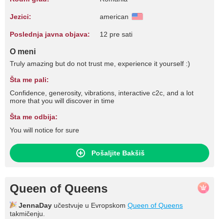
Jezici:
american
Poslednja javna objava:
12 pre sati
O meni
Truly amazing but do not trust me, experience it yourself :)
Šta me pali:
Confidence, generosity, vibrations, interactive c2c, and a lot
more that you will discover in time
Šta me odbija:
You will notice for sure
Pošaljite Bakšiš
Queen of Queens
JennaDay
učestvuje u Evropskom
Queen of Queens
takmičenju.