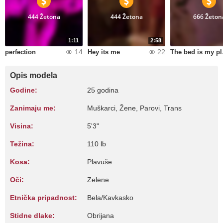
444 Žetona
444 Žetona
666 Žeton
1:11
2:58
14
22
perfection
Hey its me
The
Opis modela
Godine:
25 godina
Zanimaju me:
Muškarci, Žene, Parovi, Trans
Visina:
5'3"
Težina:
110 lb
Kosa:
Plavuše
Oči:
Zelene
Etnička pripadnost:
Bela/Kavkasko
Stidne dlake:
Obrijana