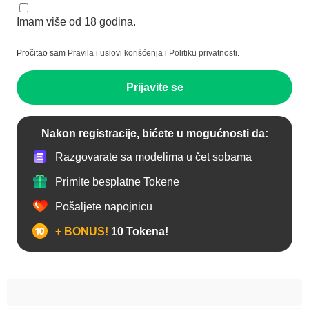
Imam više od 18 godina.
Pročitao sam
Pravila i uslovi korišćenja
i
Politiku privatnosti
.
Prijavite se
Nakon registracije, bićete u mogućnosti da:
Razgovarate sa modelima u čet sobama
Primite besplatne Tokene
Pošaljete napojnicu
+ BONUS!
10 Tokena!
Anal