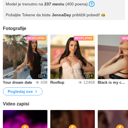
Model je trenutno na
237 mestu
(400 poena).
Pošaljite Tokene da biste
JennaDay
približili
pobedi!
Fotografije
BESPLATNO
BESPLATNO
BE
4
6
438
12468
Your dream date
Rooftop
Black is my color
Pogledaj sve
Video zapisi