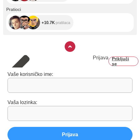
+10.7K
Pratioci
+10.7K
pratilaca
Prijava
Priključi
se
Vaše korisničko ime:
Vaša lozinka:
Prijava