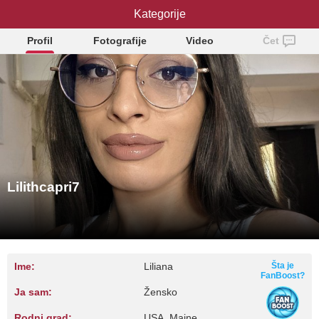
Lilithcapri7
Kategorije
Profil
Fotografije
Video
Čet
Lilithcapri7
Ime:
Liliana
Šta je
FanBoost?
Ja sam:
Žensko
Rodni grad:
USA, Maine