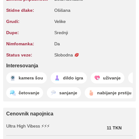
Stidne dlake:
Ošišana
Grudi:
Velike
Dupe:
Srednji
Nimfomanka:
Da
Status veze:
Slobodna
Interesovanja
kamera šou
dildo igra
uživanje
četovanje
sanjanje
nabijanje prstiju
Cenovnik napojnica
Ultra High Vibess ⚡⚡⚡
11 TKN