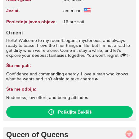
Jezici:
american
Poslednja javna objava:
16 pre sati
O meni
Hello! Welcome to my room!Elegant, mysterious, and always
ready to tease. I love the finer things in life, but I’m not afraid to
get dirty when we're alone. Come in, stay a while, and let’s
explore your deepest fantasies together. You won't regret it🖤✨
Šta me pali:
Confidence and commanding energy. I love a man who knows
what he wants and isn't afraid to take charge🔥
Šta me odbija:
Rudeness, low effort, and boring attitudes
Pošaljite Bakšiš
Queen of Queens