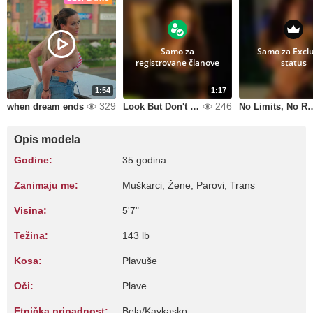
Samo za
Samo za Exclu
registrovane članove
status
1:54
1:17
329
246
when dream ends
Look But Don't Touch... Yet
No Limits, 
Opis modela
Godine:
35 godina
Zanimaju me:
Muškarci, Žene, Parovi, Trans
Visina:
5'7"
Težina:
143 lb
Kosa:
Plavuše
Oči:
Plave
Etnička pripadnost:
Bela/Kavkasko