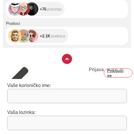
+76
praćenja
+2.1K
Pratioci
+2.1K
pratilaca
Prijava
Priključi
se
Vaše korisničko ime:
Vaša lozinka: