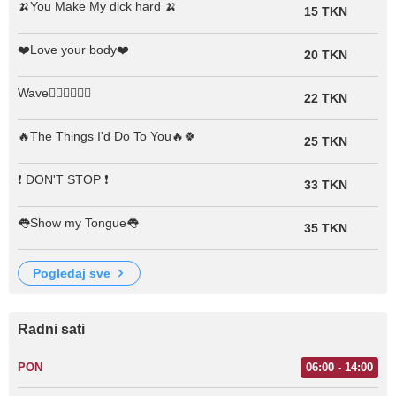
🍌You Make My dick hard 🍌
15 TKN
❤️Love your body❤️
20 TKN
Wave🏄🏼‍♀️🏄🏼‍♀️
22 TKN
🔥The Things I'd Do To You🔥🍀
25 TKN
❗️ DON'T STOP ❗️
33 TKN
👅Show my Tongue👅
35 TKN
pogledaj sve
Radni sati
PON
06:00 - 14:00