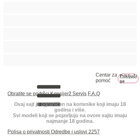
Trudnice
Velike grudi
Velike sise
Veliko dupe
Vezivanje
Centar za
Priključi
pomoć
se
Obratite se podršci
Konsijerž Servis
F.A.Q
Ovaj sajt je ograničen na korisnike koji imaju 18
godina i više.
Svi modeli koji se pojavljuju na ovom sajtu imaju
najmanje 18 godina.
Polisa o privatnosti
Odredbe i uslovi
2257