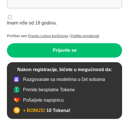
Imam više od 18 godina.
Pročitao sam
Pravila i uslovi korišćenja
i
Politiku privatnosti
.
Prijavite se
Nakon registracije, bićete u mogućnosti da:
Razgovarate sa modelima u čet sobama
Primite besplatne Tokene
Pošaljete napojnicu
+ BONUS!
10 Tokena!