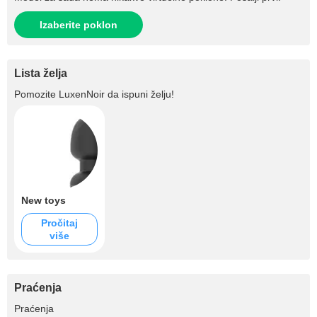
Izaberite poklon
Lista želja
Pomozite
LuxenNoir
da ispuni želju!
New toys
Pročitaj
više
Praćenja
+76
Praćenja