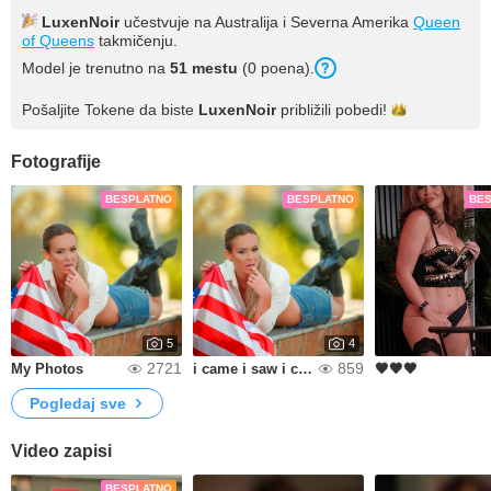
LuxenNoir
učestvuje na Australija i Severna Amerika
Queen
of Queens
takmičenju.
Model je trenutno na
51 mestu
(0 poena).
Pošaljite Tokene da biste
LuxenNoir
približili
pobedi!
Fotografije
BESPLATNO
BESPLATNO
BE
5
4
2721
859
My Photos
i came i saw i conquered
🖤🖤🖤
Pogledaj sve
Video zapisi
BESPLATNO