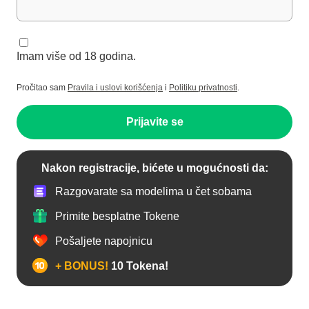
Imam više od 18 godina.
Pročitao sam
Pravila i uslovi korišćenja
i
Politiku privatnosti
.
Prijavite se
Nakon registracije, bićete u mogućnosti da:
Razgovarate sa modelima u čet sobama
Primite besplatne Tokene
Pošaljete napojnicu
+ BONUS!
10 Tokena!