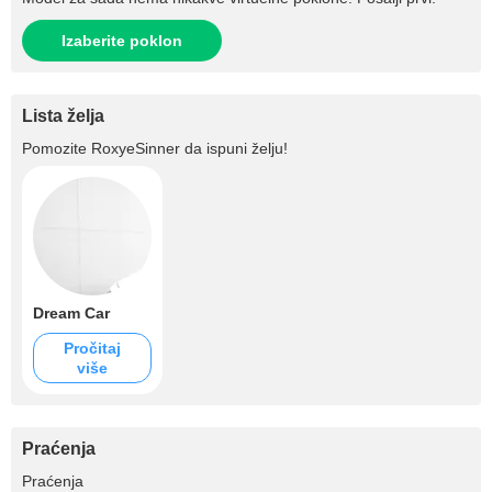
Izaberite poklon
Lista želja
Pomozite
RoxyeSinner
da ispuni želju!
Dream Car
Pročitaj
više
Praćenja
+1.5K
Praćenja