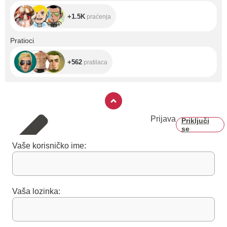
+1.5K
praćenja
+562
Pratioci
+562
pratilaca
Prijava
Priključi
se
Vaše korisničko ime:
Vaša lozinka: