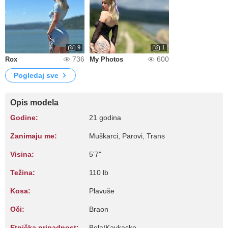
9
1
736
600
Rox
My Photos
Pogledaj sve
Opis modela
Godine:
21 godina
Zanimaju me:
Muškarci, Parovi, Trans
Visina:
5'7"
Težina:
110 lb
Kosa:
Plavuše
Oči:
Braon
Etnička pripadnost:
Bela/Kavkasko