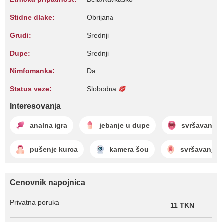
Stidne dlake:
Obrijana
Grudi:
Srednji
Dupe:
Srednji
Nimfomanka:
Da
Status veze:
Slobodna
Interesovanja
analna igra
jebanje u dupe
svršavanje 
pušenje kurca
kamera šou
svršavanje 
Cenovnik napojnica
Privatna poruka
11 TKN