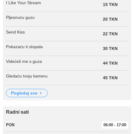
I Like Your Stream
15 TKN
Pljesnuću guzu
20 TKN
Send Kiss
22 TKN
Pokazaću ti stopala
30 TKN
Videćeš me s guza
44 TKN
Gledaću tvoju kameru
45 TKN
pogledaj sve
Radni sati
PON
06:00 - 17:00