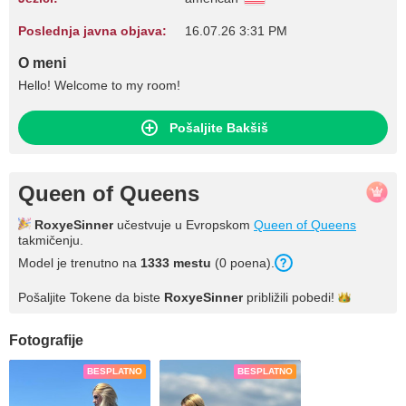
Poslednja javna objava:
16.07.26 3:31 PM
O meni
Hello! Welcome to my room!
Pošaljite Bakšiš
Queen of Queens
RoxyeSinner
učestvuje u Evropskom
Queen of Queens
takmičenju.
Model je trenutno na
1333 mestu
(0 poena).
Pošaljite Tokene da biste
RoxyeSinner
približili
pobedi!
Fotografije
BESPLATNO
BESPLATNO