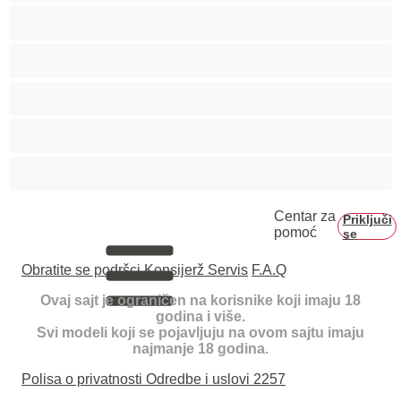
Trudnice
Velike grudi
Velike sise
Veliko dupe
Vezivanje
Centar za
Priključi
pomoć
se
Obratite se podršci
Konsijerž Servis
F.A.Q
Ovaj sajt je ograničen na korisnike koji imaju 18
godina i više.
Svi modeli koji se pojavljuju na ovom sajtu imaju
najmanje 18 godina.
Polisa o privatnosti
Odredbe i uslovi
2257