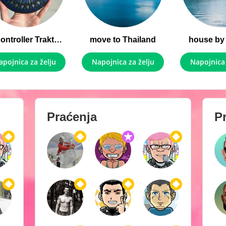
DJ controller Traktor MK2
move to Thailand
house by 
apojnica za želju
Napojnica za želju
Napojnica 
Praćenja
Pr