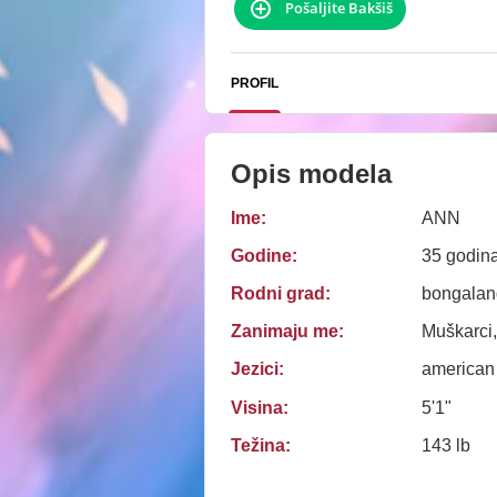
Pošaljite Bakšiš
PROFIL
Opis modela
Ime:
ANN
Godine:
35 godin
Rodni grad:
bongaland,
Zanimaju me:
Muškarci
Jezici:
american
Visina:
5'1"
Težina:
143 lb