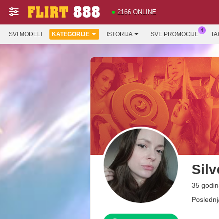
2166 ONLINE
SVI MODELI
KATEGORIJE
ISTORIJA
SVE PROMOCIJE
TA
Silv
35 godin
Poslednj