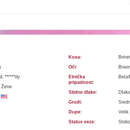
Kosa:
Brine
a
Oči:
Brao
 ******ity
Etnička
Bela
pripadnost:
, Žene
Stidne dlake:
Dlak
Grudi:
Sredn
Dupe:
Velik
Status veze:
Slob