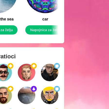
the sea
car
za želju
Napojnica za želju
atioci