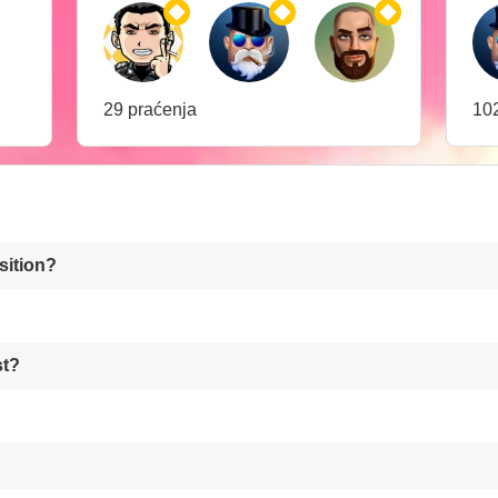
29 praćenja
102
sition?
st?