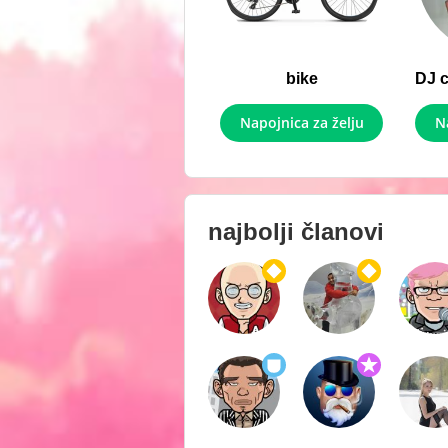
bike
Napojnica za želju
N
najbolji članovi