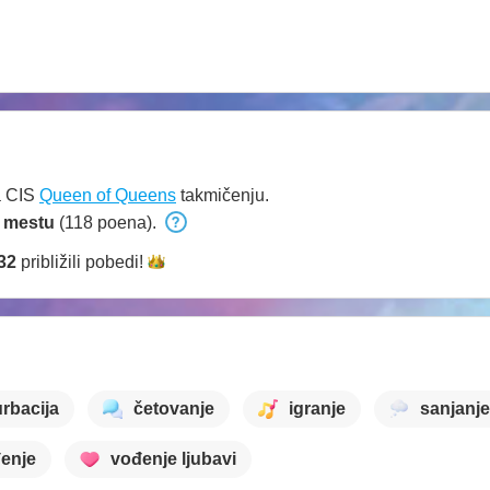
a CIS
Queen of Queens
takmičenju.
 mestu
(118 poena).
r32
približili
pobedi!
rbacija
četovanje
igranje
sanjanje
enje
vođenje ljubavi