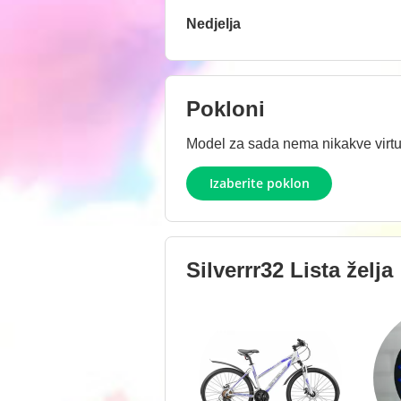
Nedjelja
Pokloni
Model za sada nema nikakve virtue
Izaberite poklon
Silverrr32
Lista želja