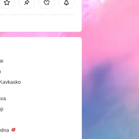
te
n
/Kavkasko
ava
ji
odna