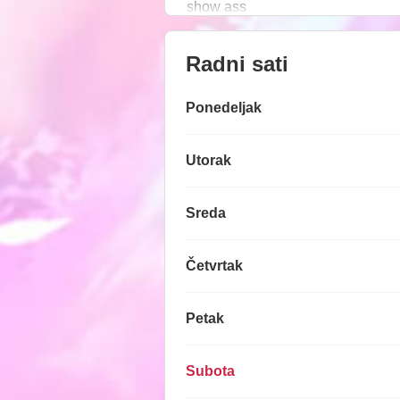
show ass
Radni sati
Ponedeljak
Utorak
Sreda
Četvrtak
Petak
Subota