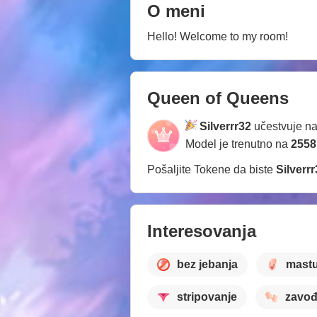
O meni
Hello! Welcome to my room!
Queen of Queens
Silverrr32
učestvuje n
Model je trenutno na
2558
Pošaljite Tokene da biste
Silverr
Interesovanja
bez jebanja
mastu
stripovanje
zavođ