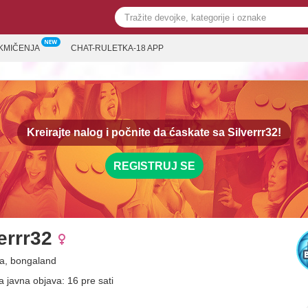
KMIČENJA
CHAT-RULETKA-18 APP
Kreirajte nalog i počnite da ćaskate sa
Silverrr32!
REGISTRUJ SE
errr32
a, bongaland
a javna objava: 16 pre sati