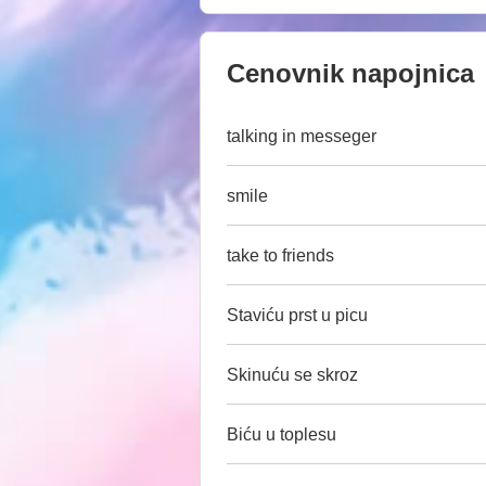
Cenovnik napojnica
talking in messeger
smile
take to friends
Staviću prst u picu
Skinuću se skroz
Biću u toplesu