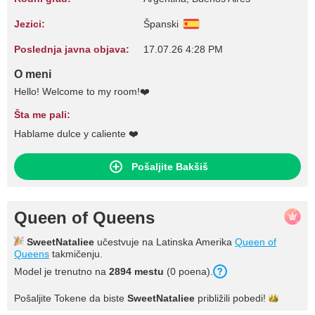
Jezici:
Španski
Poslednja javna objava:
17.07.26 4:28 PM
O meni
Hello! Welcome to my room!❤️
Šta me pali:
Hablame dulce y caliente ❤️
Pošaljite Bakšiš
Queen of Queens
SweetNataliee
učestvuje na Latinska Amerika
Queen of
Queens
takmičenju.
Model je trenutno na
2894 mestu
(0 poena).
Pošaljite Tokene da biste
SweetNataliee
približili
pobedi!