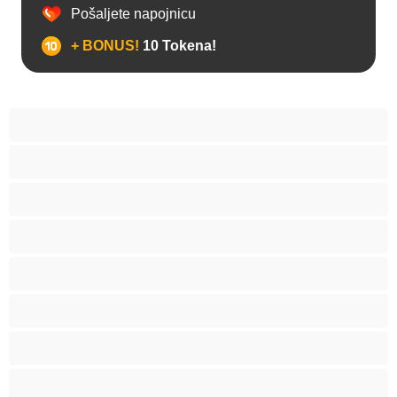
Pošaljete napojnicu
+ BONUS!
10 Tokena!
Anal
Arapski
Azijski
Babes
Bake
BBW
Belkinje
Brinete