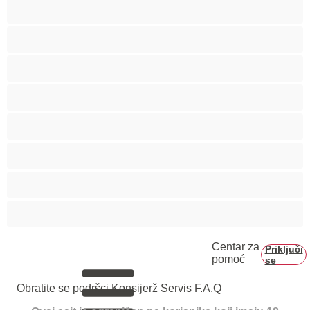
Starije
Studentkinje
Tinejdžerke 18+
Trudnice
Velike grudi
Velike sise
Veliko dupe
Vezivanje
Centar za
Priključi
pomoć
se
Obratite se podršci
Konsijerž Servis
F.A.Q