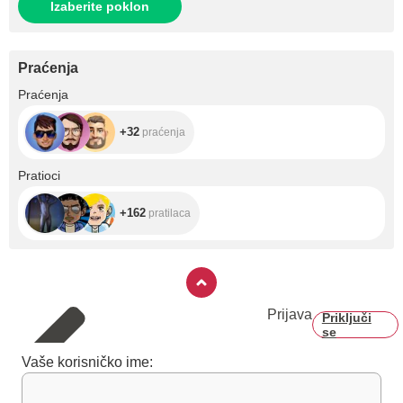
Izaberite poklon
Praćenja
+32
Praćenja
+32
praćenja
+162
Pratioci
+162
pratilaca
Prijava
Priključi
se
Vaše korisničko ime: