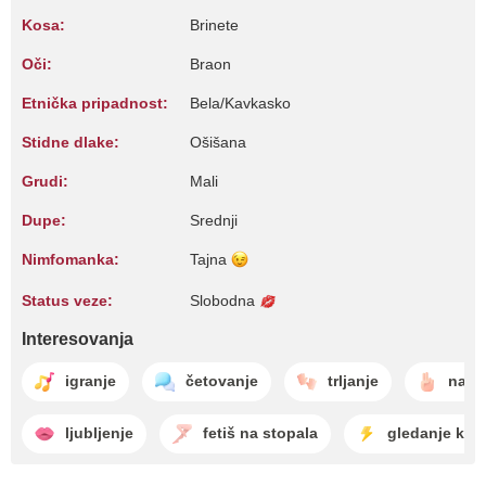
Kosa:
Brinete
Oči:
Braon
Etnička pripadnost:
Bela/Kavkasko
Stidne dlake:
Ošišana
Grudi:
Mali
Dupe:
Srednji
Nimfomanka:
Tajna
Status veze:
Slobodna
Interesovanja
igranje
četovanje
trljanje
nabij
ljubljenje
fetiš na stopala
gledanje kri