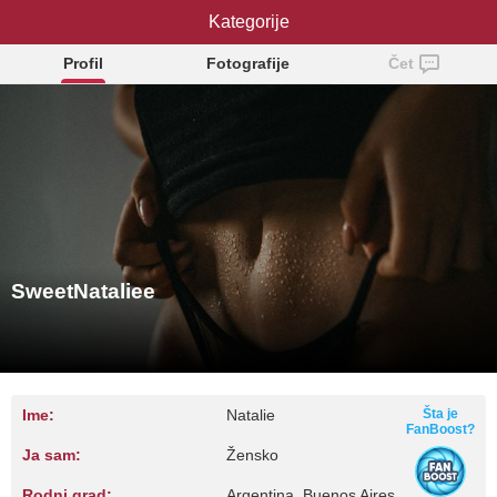
SweetNataliee
Kategorije
Profil
Fotografije
Čet
SweetNataliee
Ime:
Natalie
Šta je
FanBoost?
Ja sam:
Žensko
Rodni grad:
Argentina, Buenos Aires