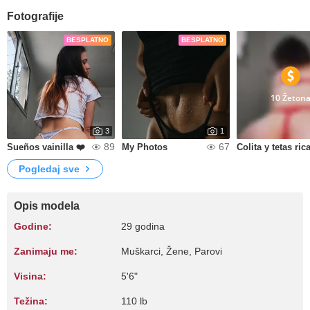
Fotografije
BESPLATNO
BESPLATNO
10 Žeton
3
1
89
67
Sueños vainilla ❤️
My Photos
Pogledaj sve
Opis modela
Godine:
29 godina
Zanimaju me:
Muškarci, Žene, Parovi
Visina:
5'6"
Težina:
110 lb